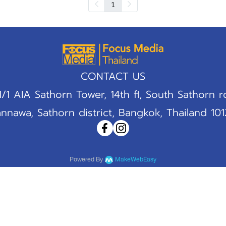
1
CONTACT US
1/1 AIA Sathorn Tower, 14th fl, South Sathorn r
nnawa, Sathorn district, Bangkok, Thailand 10
Powered By
MakeWebEasy