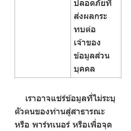
ปลอดภัยที่
ส่งผลกระ
ทบต่อ
เจ้าของ
ข้อมูลส่วน
บุคคล
เราอาจแชร์ข้อมูลที่ไม่ระบุ
ตัวตนของท่านสู่สาธารณะ
หรือ พาร์ทเนอร์ หรือเพื่อจุด