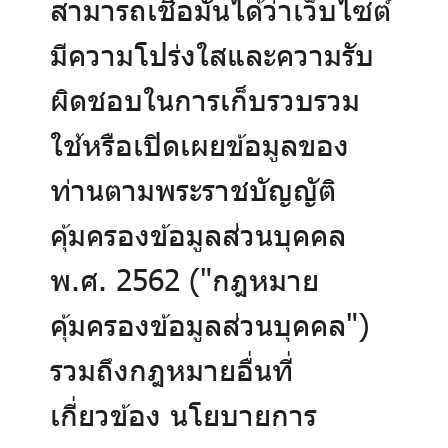
สามารถเชื่อมั่นได้ว่าเว็บไซต์
มีความโปร่งใสและความรับ
ผิดชอบในการเก็บรวบรวม
ใช้หรือเปิดเผยข้อมูลของ
ท่านตามพระราชบัญญัติ
คุ้มครองข้อมูลส่วนบุคคล
พ.ศ. 2562 ("กฎหมาย
คุ้มครองข้อมูลส่วนบุคคล")
รวมถึงกฎหมายอื่นที่
เกี่ยวข้อง นโยบายการ