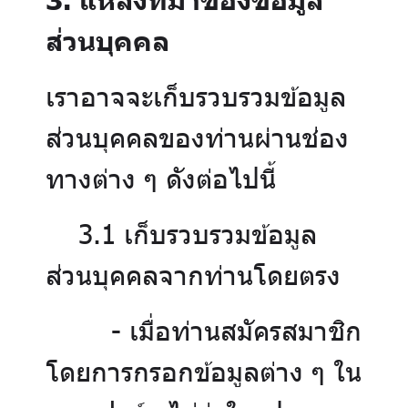
ส่วนบุคคล
เราอาจจะเก็บรวบรวมข้อมูล
ส่วนบุคคลของท่านผ่านช่อง
ทางต่าง ๆ ดังต่อไปนี้
3.1 เก็บรวบรวมข้อมูล
ส่วนบุคคลจากท่านโดยตรง
- เมื่อท่านสมัครสมาชิก
โดยการกรอกข้อมูลต่าง ๆ ใน