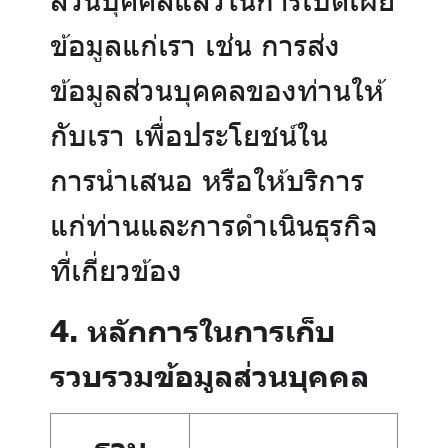
ข้อมูลแก่เรา เช่น การส่ง
ข้อมูลส่วนบุคคลของท่านให้
กับเรา เพื่อประโยชน์ใน
การนำเสนอ หรือให้บริการ
แก่ท่านและการดำเนินธุรกิจ
ที่เกี่ยวข้อง
4. หลักการในการเก็บ
รวบรวมข้อมูลส่วนบุคคล
ฐาน