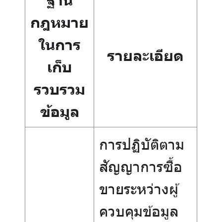
กฎหมาย
ในการ
รายละเอียด
เก็บ
รวบรวม
ข้อมูล
การปฏิบัติตาม
สัญญาการซื้อ
ขายระหว่างผู้
ควบคุมข้อมูล