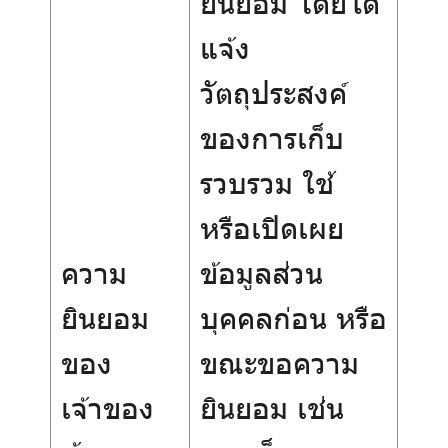
ยินยอม โดยได้
แจ้ง
วัตถุประสงค์
ของการเก็บ
รวบรวม ใช้
หรือเปิดเผย
ความ
ข้อมูลส่วน
ยินยอม
บุคคลก่อน หรือ
ของ
ขณะขอความ
เจ้าของ
ยินยอม เช่น