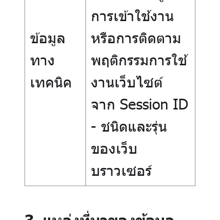
การเข้าใช้งาน
ข้อมูล
หรือการติดตาม
ทาง
พฤติกรรมการใช้
เทคนิค
งานเว็บไซต์
จาก Session ID
- ชนิดและรุ่น
ของเว็บ
บราวเซอร์
3. แหล่งที่มาของข้อมูล