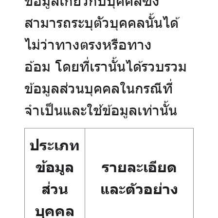
สามารถระบุตัวบุคคลนั้นได้
ไม่ว่าทางตรงหรือทาง
อ้อม โดยที่เรานั้นได้รวบรวม
ข้อมูลส่วนบุคคลในกรณีที่
จำเป็นและใช้ข้อมูลเท่านั้น
ประเภท
ข้อมูล
รายละเอียด
ส่วน
และตัวอย่าง
บุคคล