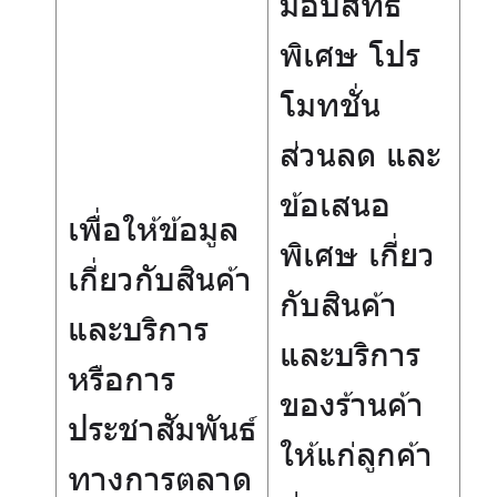
มอบสิทธิ
พิเศษ โปร
โมทชั่น
ส่วนลด และ
ข้อเสนอ
เพื่อให้ข้อมูล
พิเศษ เกี่ยว
เกี่ยวกับสินค้า
กับสินค้า
และบริการ
และบริการ
หรือการ
ของร้านค้า
ประชาสัมพันธ์
ให้แก่ลูกค้า
ทางการตลาด