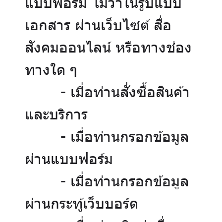
แบบฟอร์ม ไม่ว่าในรูปแบบ
เอกสาร ผ่านเว็บไซต์ สื่อ
สังคมออนไลน์ หรือทางช่อง
ทางใด ๆ
- เมื่อท่านสั่งซื้อสินค้า
และบริการ
- เมื่อท่านกรอกข้อมูล
ผ่านแบบฟอร์ม
- เมื่อท่านกรอกข้อมูล
ผ่านกระทู้เว็บบอร์ด