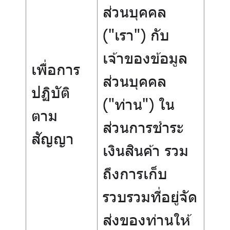
ส่วนบุคคล
("เรา") กับ
เจ้าของข้อมูล
เพื่อการ
ส่วนบุคคล
ปฏิบัติ
("ท่าน") ใน
ตาม
ส่วนการชำระ
สัญญา
เงินสินค้า รวม
ถึงการเก็บ
รวบรวมที่อยู่จัด
ส่งของท่านให้