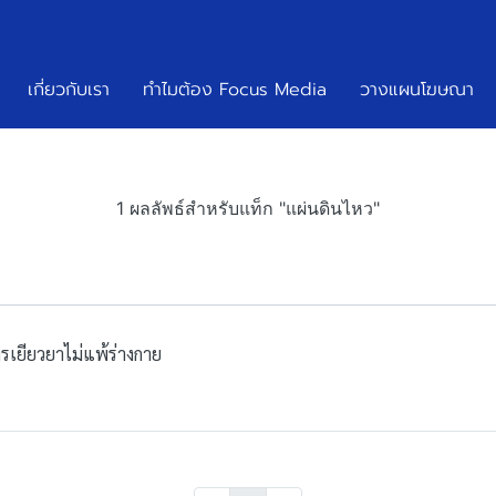
เกี่ยวกับเรา
ทำไมต้อง Focus Media
วางแผนโฆษณา
1 ผลลัพธ์สำหรับแท็ก "แผ่นดินไหว"
ารเยียวยาไม่แพ้ร่างกาย