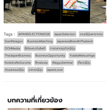
Tags :
JAPANSELECTION2026
JapanSelection
งานญี่ปุ่นพารากอน
SiamParagon
BusinessMatching
JapaneseBrandInThailand
OOHMedia
สื่อโฆษณาในลิฟต์
การตลาดธุรกิจญี่ปุ่น
ThaiJapanBusiness
BusinessOpportunity
YutakaMatsushige
KodokuNoGurume
RinaIzuta
WagyuSeminar
เที่ยวญี่ปุ่น
วัฒนธรรมญี่ปุ่น
อาหารญี่ปุ่น
JapanLover
บทความที่เกี่ยวข้อง